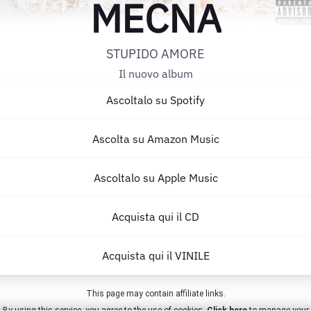
MECNA
STUPIDO AMORE
Il nuovo album
Ascoltalo su Spotify
Ascolta su Amazon Music
Ascoltalo su Apple Music
Acquista qui il CD
Acquista qui il VINILE
This page may contain affiliate links.
By using this service, you agree to the use of cookies.
Click here
to manage your